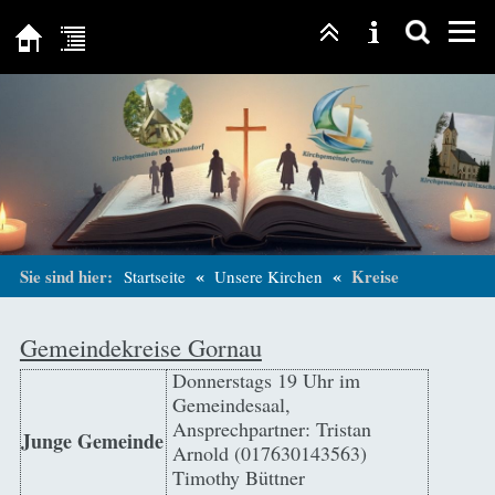
«
«
Sie sind hier:
Kreise
Startseite
Unsere Kirchen
Gemeindekreise Gornau
Donnerstags 19 Uhr im
Gemeindesaal,
Ansprechpartner: Tristan
Junge Gemeinde
Arnold (017630143563)
Timothy Büttner