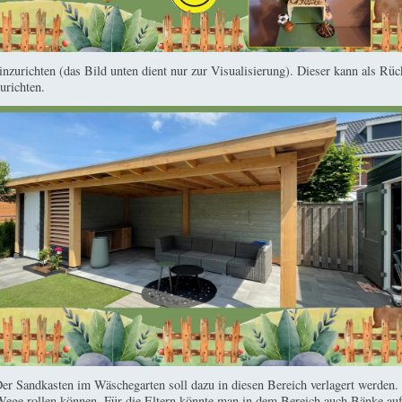
einzurichten (das Bild unten dient nur zur Visualisierung). Dieser kann als R
urichten.
 Der Sandkasten im Wäschegarten soll dazu in diesen Bereich verlagert werden. 
Wege rollen können. Für die Eltern könnte man in dem Bereich auch Bänke au